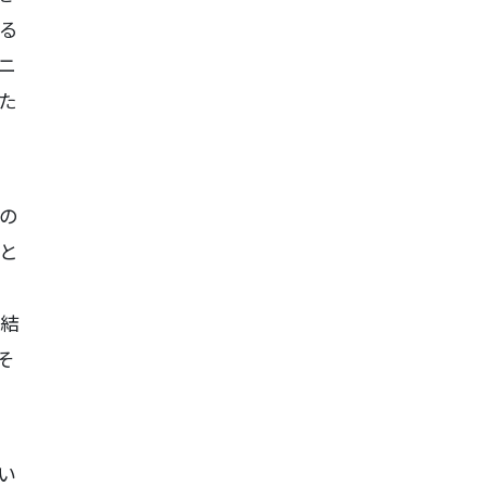
る
ニ
た
の
と
が結
そ
い