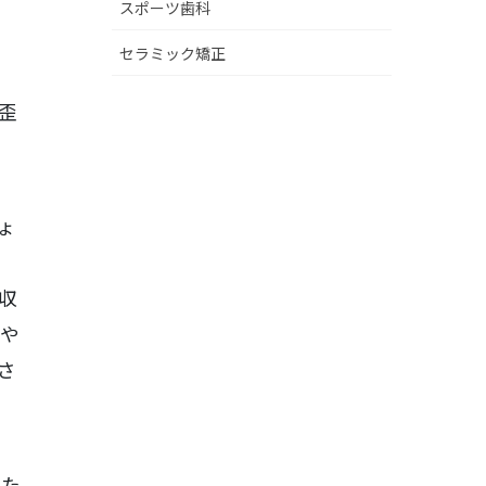
スポーツ歯科
セラミック矯正
歪
ょ
収
Dや
さ
した