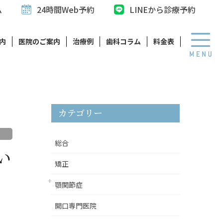
ム
24時間Web予約
LINEから診療予約
内
医院のご案内
治療例
歯科コラム
料金表
カテゴリー
総合
い
矯正
顎関節症
開口専門医院