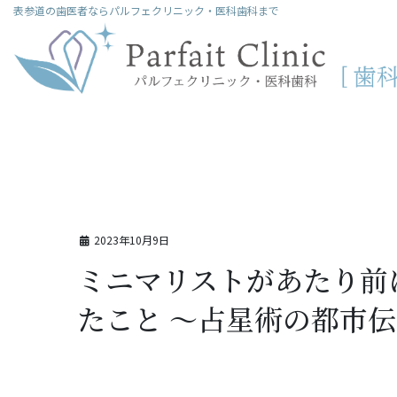
コ
ナ
表参道の歯医者ならパルフェクリニック・医科歯科まで
ン
ビ
テ
ゲ
ン
ー
ツ
シ
に
ョ
移
ン
動
に
移
動
2023年10月9日
ミニマリストがあたり前
たこと ～占星術の都市