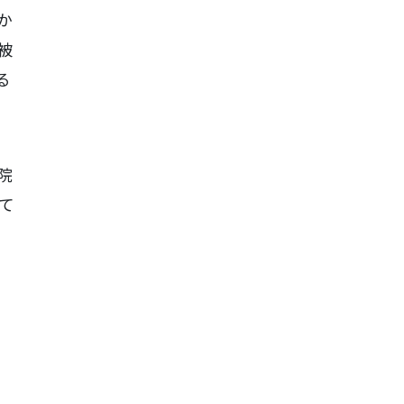
か
被
る
院
て