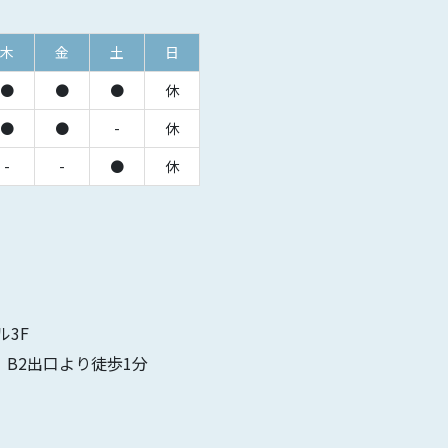
木
金
土
日
●
●
●
休
●
●
-
休
-
-
●
休
ル3F
」B2出口より徒歩1分