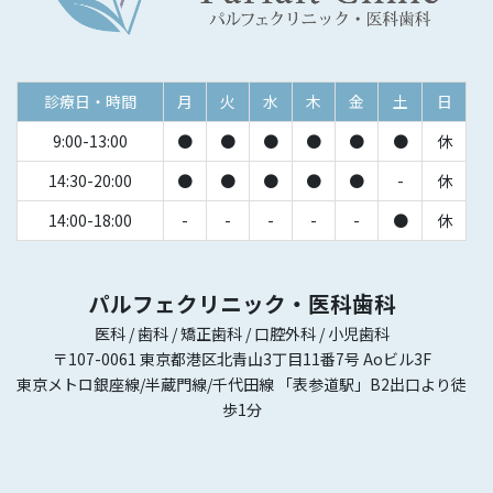
診療日・時間
月
火
水
木
金
土
日
9:00-13:00
●
●
●
●
●
●
休
14:30-20:00
●
●
●
●
●
-
休
14:00-18:00
-
-
-
-
-
●
休
パルフェクリニック・医科歯科
医科 / 歯科 / 矯正歯科 / 口腔外科 / 小児歯科
〒107-0061 東京都港区北青山3丁目11番7号 Aoビル3F
東京メトロ銀座線/半蔵門線/千代田線 「表参道駅」B2出口より徒
歩1分