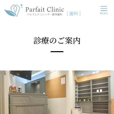
コ
ナ
ン
ビ
テ
ゲ
ン
ー
ツ
シ
に
ョ
移
ン
診療のご案内
動
に
移
動